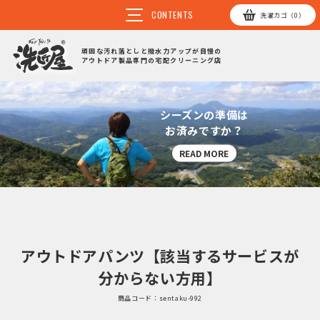
洗濯
カゴ（0）
頑固な汚れ落としと撥水力アップが自慢の
アウトドア製品専門の宅配クリーニング店
シーズンの準備は
お済みですか？
READ MORE
アウトドアパンツ【該当するサービスが
分からない方用】
商品コード：
sentaku-992