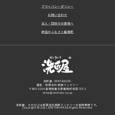
プライバシーポリシー
お問い合わせ
法人・団体のお客様へ
神話のふるさと飯南町
洗匠屋 -SENTAKUYA-
運営：有限会社 頓原ランドリー
〒690-3204 島根県飯石郡飯南町佐見753-2
shop@sentaku-ya.jp
洗匠屋、そのロゴは有限会社頓原ランドリーの登録商標です。
Copyright © 2021 SENTAKUYA All Rights Reserved.