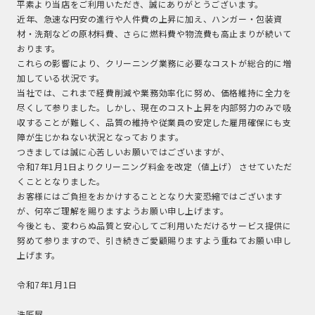
平素より当店をご利用いただき、誠にありがとうございます。
近年、急速な円安の進行や人件費の上昇に加え、ハンガー・包装資
材・洗剤などの原材料費、さらに燃料費や物流費も高止まりが続いて
おります。
これらの影響により、クリーニング業務に必要なコストが総合的に増
加している状況です。
当社では、これまで経費削減や業務効率化に努め、価格維持に全力を
尽くして参りました。しかし、現在のコスト上昇を内部努力のみで吸
収することが難しく、品質の維持や従業員の安定した雇用確保にも支
障が生じかねない状況となっております。
つきましては誠に心苦しいお願いではございますが、
令和7年1月1日よりクリーニング料金を改定（値上げ） させていただ
くこととなりました。
お客様にはご負担をおかけすることとなり大変恐縮ではございます
が、何卒ご理解を賜りますようお願い申し上げます。
今後とも、変わらぬ品質と安心してご利用いただけるサービス提供に
努めて参りますので、引き続きご愛顧賜りますよう重ねてお願い申し
上げます。
令和7年1月1日
洗匠屋